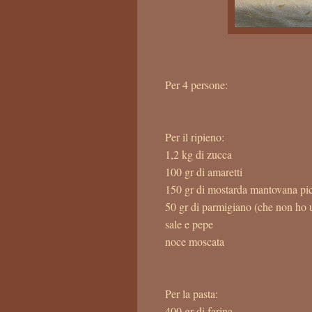
Per 4 persone:
Per il ripieno:
1,2 kg di zucca
100 gr di amaretti
150 gr di mostarda mantovana pi
50 gr di parmigiano (che non ho 
sale e pepe
noce moscata
Per la pasta:
400 gr di farina