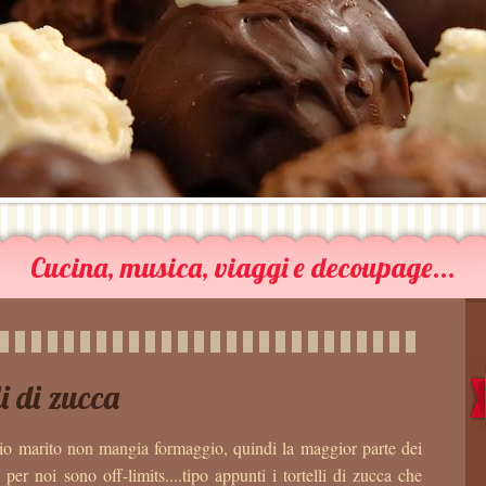
Cucina, musica, viaggi e decoupage...
li di zucca
o marito non mangia formaggio, quindi la maggior parte dei
per noi sono off-limits....tipo appunti i tortelli di zucca che