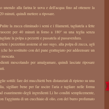
o unendo alla farina le uova e dell'acqua fino ad ottenere la
20 minuti, quindi mettere a riposare.
ulite la zucca eliminado i semi e i filamenti, tagliatela a fette
cuocere per 40 minuti in forno a 180° su una teglia senza
agliate la polpa a pezzetti e passatela al passaverdura.
ttete i pezzettini assieme al suo sugo, alla polpa di zucca, agli
o (che ho sostituito con del pane grattugiato per addeensare un
e moscata.
edienti mescolando per amalgamare, quindi lasciate riposare
uti.
glie sottili: fare dei mucchietti ben distanziati di ripieno su una
lia, sigillare bene per far uscire l'aria e tagliare nelle forma
ad esaurimento degli ingredienti Li ho conditi semplicemente,
con l'aggiunta di un cucchiaio di olio, con del burro profumato