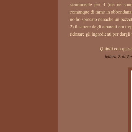
sicuramente per 4 (me ne sono
comunque di farne in abbondanza p
no ho sprecato nenache un pezzett
2) il sapore degli amaretti era tr
ridosare gli ingredienti per dargli
Quindi con questa
lettera Z di Z