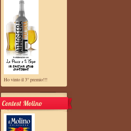
Ho vinto il 3° premio!!!
Contest Molino
Chiavazza