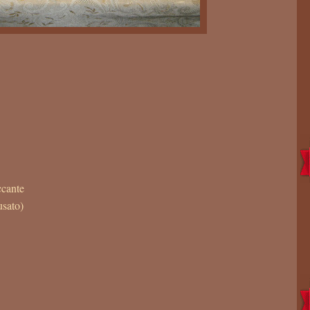
ccante
usato)