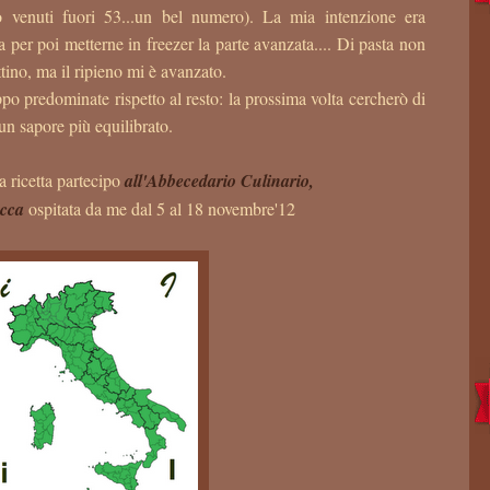
 venuti fuori 53...un bel numero). La mia intenzione era
er poi metterne in freezer la parte avanzata.... Di pasta non
ino, ma il ripieno mi è avanzato.
oppo predominate rispetto al resto: la prossima volta cercherò di
 un sapore più equilibrato.
 ricetta partecipo
all'Abbecedario Culinario,
occa
ospitata da me dal 5 al 18 novembre'12