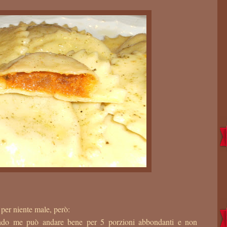
 per niente male, però:
econdo me può andare bene per 5 porzioni abbondanti e non