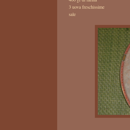
3 uova freschissime
sale