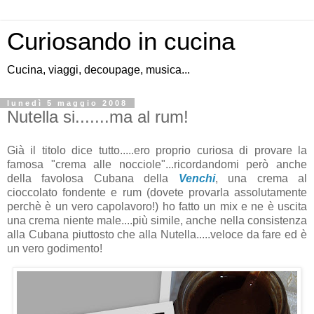
Curiosando in cucina
Cucina, viaggi, decoupage, musica...
lunedì 5 maggio 2008
Nutella si.......ma al rum!
Già il titolo dice tutto.....ero proprio curiosa di provare la
famosa "crema alle nocciole"...ricordandomi però anche
della favolosa Cubana della
Venchi
, una crema al
cioccolato fondente e rum (dovete provarla assolutamente
perchè è un vero capolavoro!) ho fatto un mix e ne è uscita
una crema niente male....più simile, anche nella consistenza
alla Cubana piuttosto che alla Nutella.....veloce da fare ed è
un vero godimento!