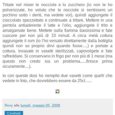
Tritate nel mixer le nocciole e lo zucchero (io non le ho
polverizzate, ho voluto che le nocciole si sentissero un
pochino sotto i denti, ma vedete voi), quindi aggiungete il
cioccolato spezzettato e continuate a tritare. Mettere in una
pentola antiaderente il latte e l'olio, aggiungete il trito e
amalgamate bene. Mettete sulla fiamma bassissima e fate
cuocere per non più di 10 minuti. A circa metà cottura
aggiungete il rum (io l'ho versato direttamente dalla bottiglia
quindi non so proprio dirvi quando fosse.....) e portate a
cottura. Invasate in vasetti sterilizzati, capovolgete e fate
raffreddare. Si conservano in frigo per non più di 1 mese (ma
questo non credo sia un problema......finisce prima
sicuramente....).
Io con queste dosi ho riempito due vasetti come quelli che
vedete in foto, che dovrebbero essere da 25cl......
Roxy
alle
lunedì, maggio 05, 2008
Condividi